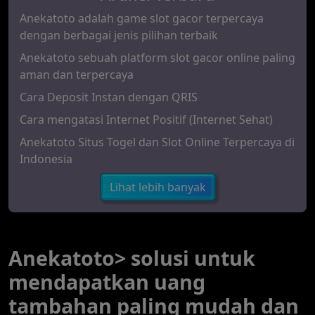
Anekatoto adalah game slot gacor terpercaya
dengan berbagai jenis pilihan terbaik
Anekatoto sebuah platform slot gacor online paling
aman dan terpercaya
Cara Deposit Instan dengan QRIS
Cara mengatasi Internet Positif (Internet Sehat)
Anekatoto Situs Togel dan Slot Online Terpercaya di
Indonesia
Lihat lebih banyak
Anekatoto> solusi untuk
mendapatkan uang
tambahan paling mudah dan