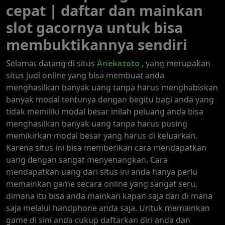
cepat | daftar dan mainkan
slot gacornya untuk bisa
membuktikannya sendiri
Selamat datang di situs
Anekatoto
, yang merupakan
situs judi online yang bisa membuat anda
menghasilkan banyak uang tanpa harus menghabiskan
banyak modal tentunya dengan begitu bagi anda yang
tidak memiliki modal besar inilah peluang anda bisa
menghasilkan banyak uang tanpa harus pusing
memikirkan modal besar yang harus di keluarkan.
Karena situs ini bisa memberikan cara mendapatkan
uang dengan sangat menyenangkan. Cara
mendapatkan uang dari situs ini anda hanya perlu
memainkan game secara online yang sangat seru,
dimana itu bisa anda mainkan kapan saja dan di mana
saja melalui handphone anda saja. Untuk memainkan
game di sini anda cukup daftarkan diri anda dan