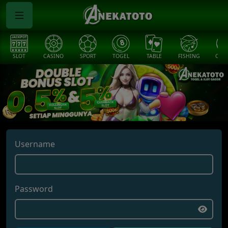
SLOT
CASINO
SPORT
TOGEL
TABLE
FISHING
COCK
Username
Password