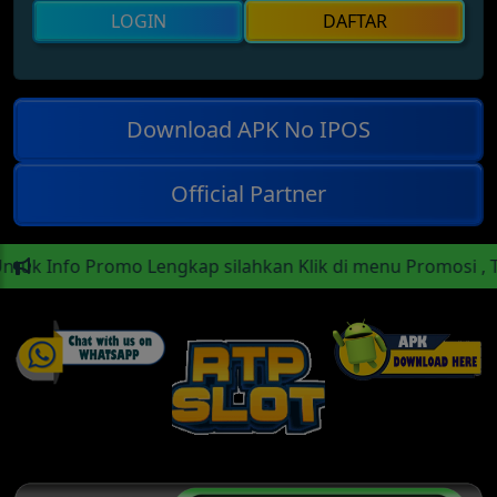
LOGIN
DAFTAR
Download APK No IPOS
Official Partner
Promo Lengkap silahkan Klik di menu Promosi , Terima Kas