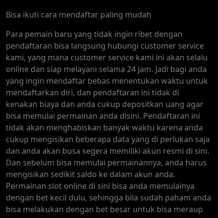
Bisa ikuti cara mendaftar paling mudah
Para pemain baru yang tidak ingin ribet dengan
pendaftaran bisa langsung hubungi customer service
kami, yang mana customer service kami ini akan selalu
online dan siap melayani selama 24 jam. Jadi bagi anda
yang ingin mendaftar bebas menentukan waktu untuk
mendaftarkan diri, dan pendaftaran ini tidak di
kenakan biaya dan anda cukup depositkan uang agar
bisa memulai permainan anda disini. Pendaftaran ini
tidak akan menghabiskan banyak waktu karena anda
cukup mengisikan beberapa data yang di perlukan saja
dan anda akan busa segera memiliki akun resmi di sini.
Dan sebelum bisa memulai permainannya, anda harus
mengisikan sedikit saldo ke dalam akun anda.
Permainan slot online di sini bisa anda memulainya
dengan bet kecil dulu, sehingga bila sudah paham anda
bisa melakukan dengan bet besar untuk bisa meraup