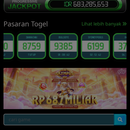
Pasaran Togel
Lihat lebih banyak
DAMACHAI
BULLSEYE
SYDNEYPOOLS
INDIA
8759
9385
6199
3728
TUTUP
01 : 08 : 41
02 : 53 : 41
04 : 23 : 41