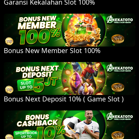
Garansi Kekalahan Slot 100%
Bonus New Member Slot 100%
Bonus Next Deposit 10% ( Game Slot )