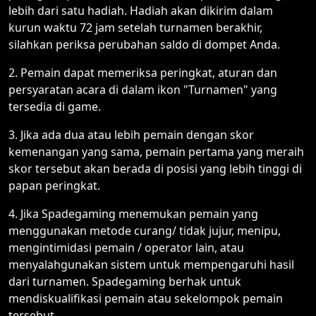
lebih dari satu hadiah. Hadiah akan dikirim dalam
kurun waktu 72 jam setelah turnamen berakhir,
silahkan periksa perubahan saldo di dompet Anda.
2. Pemain dapat memeriksa peringkat, aturan dan
persyaratan acara di dalam ikon "Turnamen" yang
tersedia di game.
3. Jika ada dua atau lebih pemain dengan skor
kemenangan yang sama, pemain pertama yang meraih
skor tersebut akan berada di posisi yang lebih tinggi di
papan peringkat.
4. Jika Spadegaming menemukan pemain yang
menggunakan metode curang/ tidak jujur, menipu,
mengintimidasi pemain / operator lain, atau
menyalahgunakan sistem untuk mempengaruhi hasil
dari turnamen. Spadegaming berhak untuk
mendiskualifikasi pemain atau sekelompok pemain
tersebut.