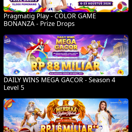
Pragmatig Play - COLOR GAME
BONANZA - Prize Drops
DAILY WINS MEGA GACOR - Season 4
Level 5