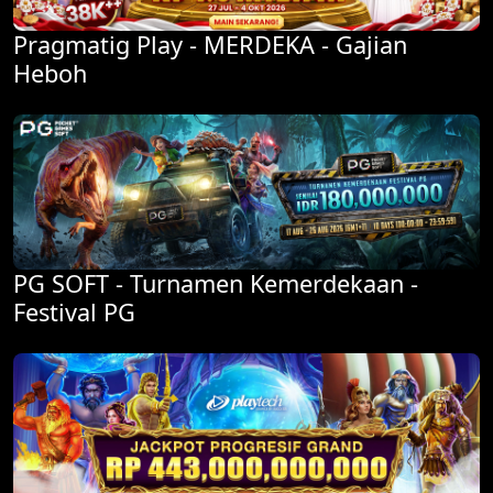
Pragmatig Play - MERDEKA - Gajian
Heboh
PG SOFT - Turnamen Kemerdekaan -
Festival PG