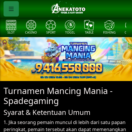
SLOT
CASINO
SPORT
TOGEL
TABLE
FISHING
COCK
Turnamen Mancing Mania -
Spadegaming
Syarat & Ketentuan Umum
1. Jika seorang pemain muncul di lebih dari satu papan
peringkat, pemain tersebut akan dapat memenangkan