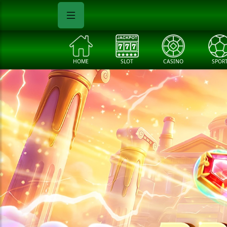
HOME
SLOT
CASINO
SPOR