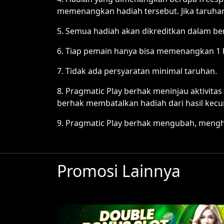
memenangkan hadiah tersebut. Jika taruhan 
5. Semua hadiah akan dikreditkan dalam be
6. Tiap pemain hanya bisa memenangkan 1 
7. Tidak ada persyaratan minimal taruhan.
8. Pragmatic Play berhak meninjau aktivit
berhak membatalkan hadiah dari hasil kecu
9. Pragmatic Play berhak mengubah, mengh
Promosi Lainnya