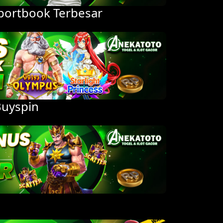
portbook Terbesar
Buyspin