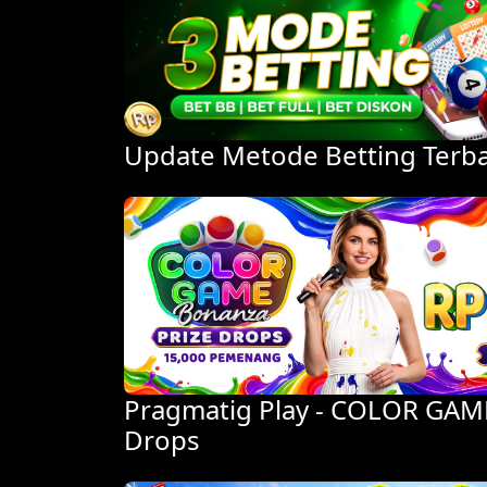
Update Metode Betting Ter
Pragmatig Play - COLOR GAM
Drops