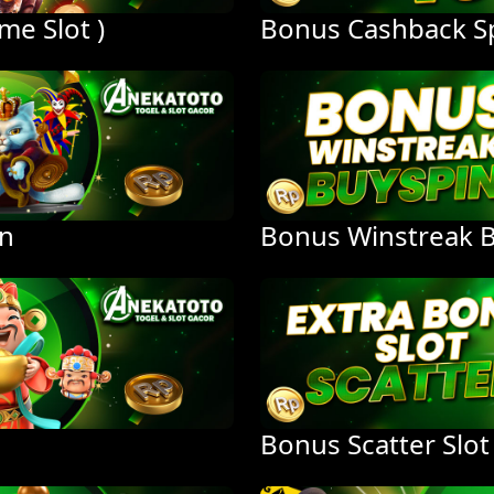
e Slot )
Bonus Cashback S
in
Bonus Winstreak 
Bonus Scatter Slot