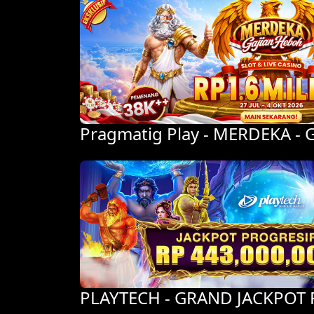
Pragmatig Play - MERDEKA - 
PLAYTECH - GRAND JACKPOT