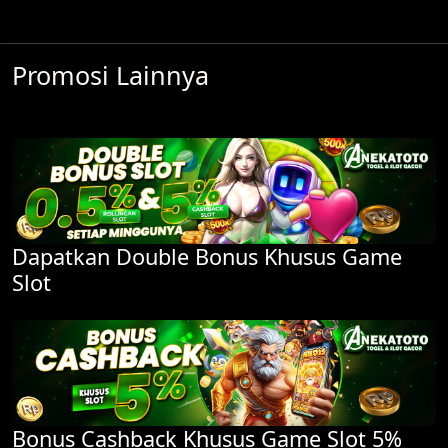
Promosi Lainnya
Dapatkan Double Bonus Khusus Game
Slot
Bonus Cashback Khusus Game Slot 5%