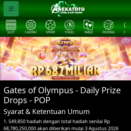
SLOT
CASINO
SPORT
TOGEL
TABLE
FISHING
COCK
Gates of Olympus - Daily Prize
Drops - POP
Syarat & Ketentuan Umum
1. 549,850 hadiah dengan total hadiah senilai Rp
68,780,250,000 akan diberikan mulai 3 Agustus 2026