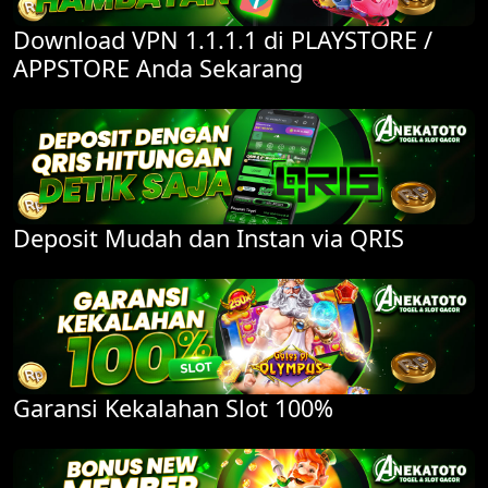
Download VPN 1.1.1.1 di PLAYSTORE /
APPSTORE Anda Sekarang
Deposit Mudah dan Instan via QRIS
Garansi Kekalahan Slot 100%