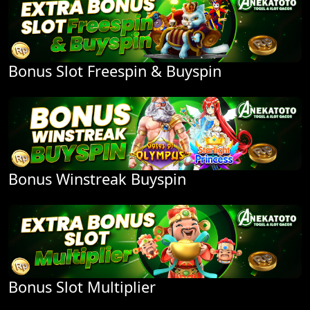
Bonus Slot Freespin & Buyspin
Bonus Winstreak Buyspin
Bonus Slot Multiplier