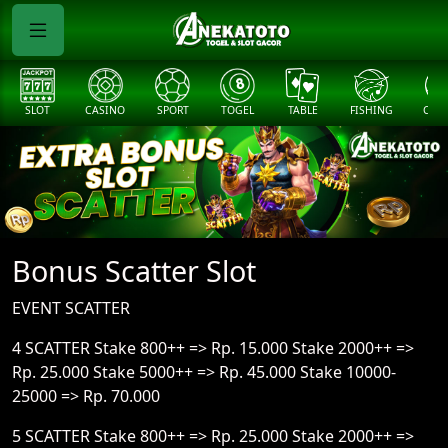
CASINO
SPORT
TOGEL
TABLE
FISHING
COCK F.
ARC
Bonus Scatter Slot
EVENT SCATTER
4 SCATTER Stake 800++ => Rp. 15.000 Stake 2000++ =>
Rp. 25.000 Stake 5000++ => Rp. 45.000 Stake 10000-
25000 => Rp. 70.000
5 SCATTER Stake 800++ => Rp. 25.000 Stake 2000++ =>