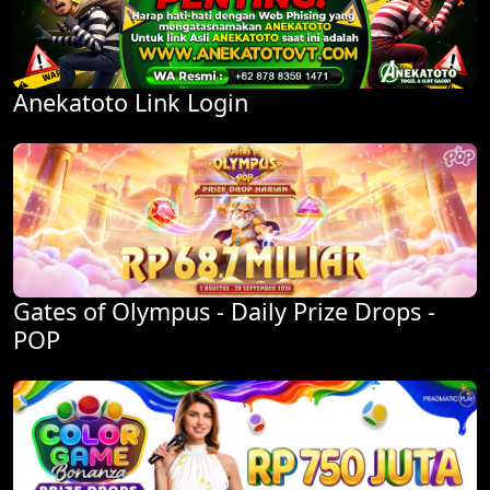
Anekatoto Link Login
Gates of Olympus - Daily Prize Drops -
POP