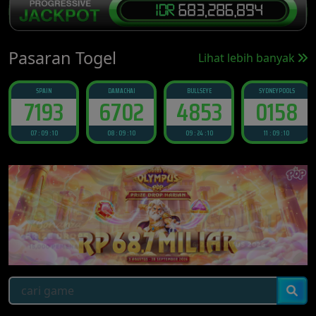
Pasaran Togel
Lihat lebih banyak
DAMACHAI
BULLSEYE
SYDNEYPOOLS
INDIA
6702
4853
0158
1584
08 : 09 : 09
09 : 24 : 09
11 : 09 : 09
12 : 39 : 09