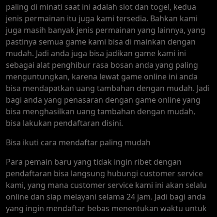
paling di minati saat ini adalah slot dan togel, kedua
jenis permainan itu juga kami tersedia. Bahkan kami
juga masih banyak jenis permainan yang lainnya, yang
pastinya semua game kami bisa di mainkan dengan
mudah. Jadi anda juga bisa jadikan game kami ini
sebagai alat penghibur rasa bosan anda yang paling
menguntungkan, karena lewat game online ini anda
bisa mendapatkan uang tambahan dengan mudah. Jadi
bagi anda yang penasaran dengan game online yang
bisa menghasilkan uang tambahan dengan mudah,
bisa lakukan pendaftaran disini.
Bisa ikuti cara mendaftar paling mudah
Para pemain baru yang tidak ingin ribet dengan
pendaftaran bisa langsung hubungi customer service
kami, yang mana customer service kami ini akan selalu
online dan siap melayani selama 24 jam. Jadi bagi anda
yang ingin mendaftar bebas menentukan waktu untuk