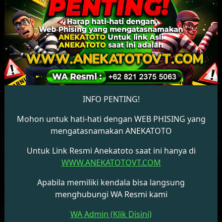
Cara Pembayaran
INFO PENTING!
Mohon untuk hati-hati dengan WEB PHISING yang
mengatasnamakan ANEKATOTO
Untuk Link Resmi Anekatoto saat ini hanya di
WWW.ANEKATOTOVT.COM
Apabila memiliki kendala bisa langsung
menghubungi WA Resmi kami
WA Admin (Klik Disini)