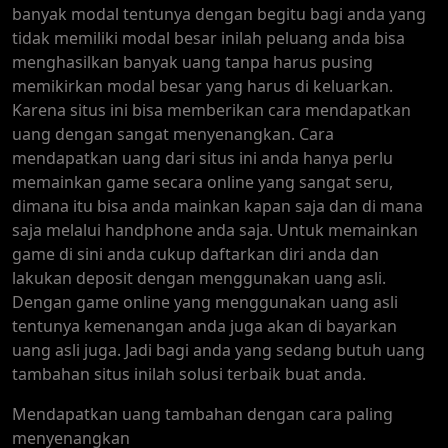
banyak modal tentunya dengan begitu bagi anda yang
tidak memiliki modal besar inilah peluang anda bisa
menghasilkan banyak uang tanpa harus pusing
memikirkan modal besar yang harus di keluarkan.
Karena situs ini bisa memberikan cara mendapatkan
uang dengan sangat menyenangkan. Cara
mendapatkan uang dari situs ini anda hanya perlu
memainkan game secara online yang sangat seru,
dimana itu bisa anda mainkan kapan saja dan di mana
saja melalui handphone anda saja. Untuk memainkan
game di sini anda cukup daftarkan diri anda dan
lakukan deposit dengan menggunakan uang asli.
Dengan game online yang menggunakan uang asli
tentunya kemenangan anda juga akan di bayarkan
uang asli juga. Jadi bagi anda yang sedang butuh uang
tambahan situs inilah solusi terbaik buat anda.
Mendapatkan uang tambahan dengan cara paling
menyenangkan