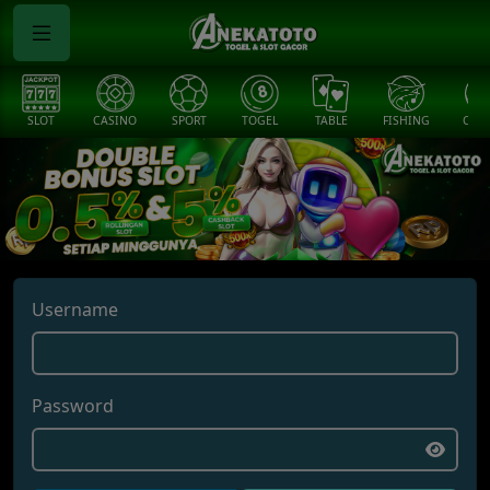
CASINO
SPORT
TOGEL
TABLE
FISHING
COCK F.
ARC
Username
Password