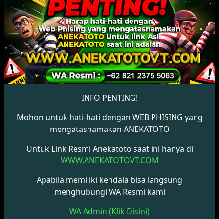
Cara Pembayaran
INFO PENTING!
Mohon untuk hati-hati dengan WEB PHISING yang
mengatasnamakan ANEKATOTO
Untuk Link Resmi Anekatoto saat ini hanya di
WWW.ANEKATOTOVT.COM
Apabila memiliki kendala bisa langsung
menghubungi WA Resmi kami
WA Admin (Klik Disini)