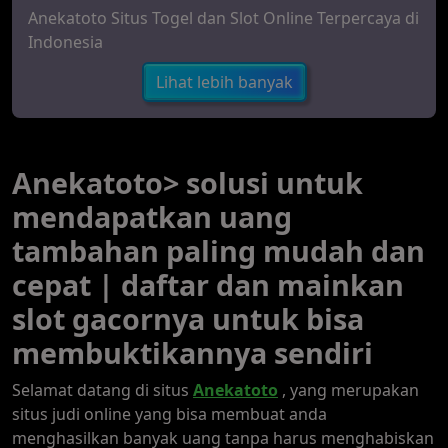
Anekatoto Situs Togel dan Slot Online Terpercaya di
Indonesia
Lihat lebih banyak
Anekatoto> solusi untuk
mendapatkan uang
tambahan paling mudah dan
cepat | daftar dan mainkan
slot gacornya untuk bisa
membuktikannya sendiri
Selamat datang di situs
Anekatoto
, yang merupakan
situs judi online yang bisa membuat anda
menghasilkan banyak uang tanpa harus menghabiskan