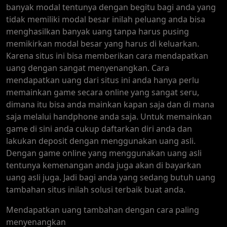
banyak modal tentunya dengan begitu bagi anda yang
tidak memiliki modal besar inilah peluang anda bisa
menghasilkan banyak uang tanpa harus pusing
memikirkan modal besar yang harus di keluarkan.
Karena situs ini bisa memberikan cara mendapatkan
uang dengan sangat menyenangkan. Cara
mendapatkan uang dari situs ini anda hanya perlu
memainkan game secara online yang sangat seru,
dimana itu bisa anda mainkan kapan saja dan di mana
saja melalui handphone anda saja. Untuk memainkan
game di sini anda cukup daftarkan diri anda dan
lakukan deposit dengan menggunakan uang asli.
Dengan game online yang menggunakan uang asli
tentunya kemenangan anda juga akan di bayarkan
uang asli juga. Jadi bagi anda yang sedang butuh uang
tambahan situs inilah solusi terbaik buat anda.
Mendapatkan uang tambahan dengan cara paling
menyenangkan