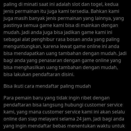
paling di minati saat ini adalah slot dan togel, kedua
jenis permainan itu juga kami tersedia. Bahkan kami
juga masih banyak jenis permainan yang lainnya, yang
pastinya semua game kami bisa di mainkan dengan
mudah. Jadi anda juga bisa jadikan game kami ini
sebagai alat penghibur rasa bosan anda yang paling
menguntungkan, karena lewat game online ini anda
bisa mendapatkan uang tambahan dengan mudah. Jadi
bagi anda yang penasaran dengan game online yang
bisa menghasilkan uang tambahan dengan mudah,
bisa lakukan pendaftaran disini.
Bisa ikuti cara mendaftar paling mudah
Para pemain baru yang tidak ingin ribet dengan
pendaftaran bisa langsung hubungi customer service
kami, yang mana customer service kami ini akan selalu
online dan siap melayani selama 24 jam. Jadi bagi anda
yang ingin mendaftar bebas menentukan waktu untuk