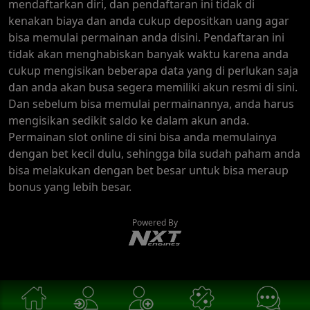
mendaftarkan diri, dan pendaftaran ini tidak di
kenakan biaya dan anda cukup depositkan uang agar
bisa memulai permainan anda disini. Pendaftaran ini
tidak akan menghabiskan banyak waktu karena anda
cukup mengisikan beberapa data yang di perlukan saja
dan anda akan busa segera memiliki akun resmi di sini.
Dan sebelum bisa memulai permainannya, anda harus
mengisikan sedikit saldo ke dalam akun anda.
Permainan slot online di sini bisa anda memulainya
dengan bet kecil dulu, sehingga bila sudah paham anda
bisa melakukan dengan bet besar untuk bisa meraup
bonus yang lebih besar.
Powered By