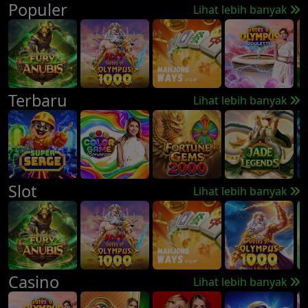
Populer
Lihat lebih banyak
Terbaru
Lihat lebih banyak
Slot
Lihat lebih banyak
Casino
Lihat lebih banyak