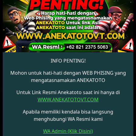
Cara Pembayaran
INFO PENTING!
Mohon untuk hati-hati dengan WEB PHISING yang
mengatasnamakan ANEKATOTO
Untuk Link Resmi Anekatoto saat ini hanya di
WWW.ANEKATOTOVT.COM
Apabila memiliki kendala bisa langsung
menghubungi WA Resmi kami
WA Admin (Klik Disini)