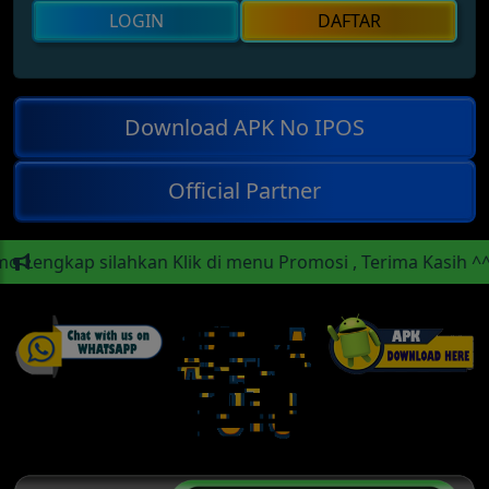
LOGIN
DAFTAR
Download APK No IPOS
Official Partner
silahkan Klik di menu Promosi , Terima Kasih ^^