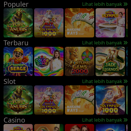
Populer
Lihat lebih banyak
Terbaru
Lihat lebih banyak
Slot
Lihat lebih banyak
Casino
Lihat lebih banyak