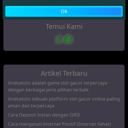
OK
Temui Kami
Artikel Terbaru
Anekatoto adalah game slot gacor terpercaya
dengan berbagai jenis pilihan terbaik
Anekatoto sebuah platform slot gacor online paling
aman dan terpercaya
Cara Deposit Instan dengan QRIS
Cara mengatasi Internet Positif (Internet Sehat)