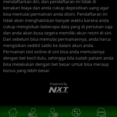
mendaftarkan diri, dan pendaftaran ini tidak di
kenakan biaya dan anda cukup depositkan uang agar
bisa memulai permainan anda disini. Pendaftaran ini
tidak akan menghabiskan banyak waktu karena anda
cukup mengisikan beberapa data yang di perlukan saja
dan anda akan busa segera memiliki akun resmi di sini.
Dan sebelum bisa memulai permainannya, anda harus
mengisikan sedikit saldo ke dalam akun anda.
Permainan slot online di sini bisa anda memulainya
dengan bet kecil dulu, sehingga bila sudah paham anda
bisa melakukan dengan bet besar untuk bisa meraup
bonus yang lebih besar.
Powered By