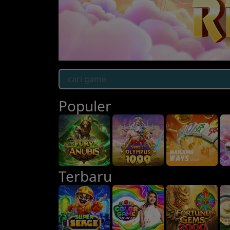
Populer
Terbaru