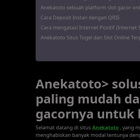
Anekatoto sebuah platform slot gacor on
Cara Deposit Instan dengan QRIS
Cara mengatasi Internet Positif (Internet 
Anekatoto Situs Togel dan Slot Online Ter
Anekatoto> sol
paling mudah dan
gacornya untuk 
Selamat datang di situs
Anekatoto
, yang m
menghabiskan banyak modal tentunya dengan