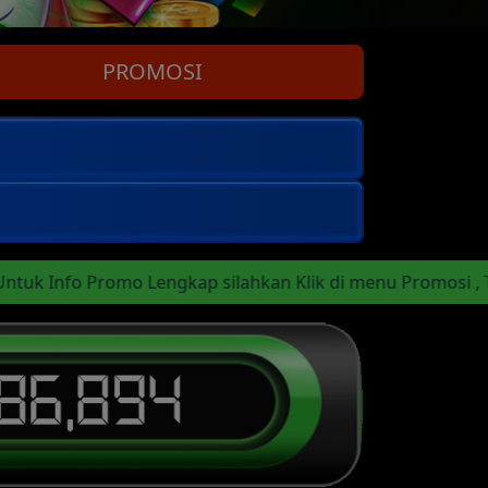
PROMOSI
 silahkan Klik di menu Promosi , Terima Kasih ^^