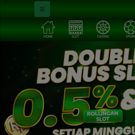
HOME
SLOT
CASINO
SPOR