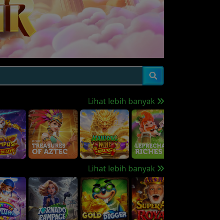
Lihat lebih banyak
Lihat lebih banyak