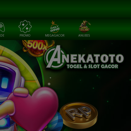
ADE
PROMO
MEGAGACOR
ANUBIS