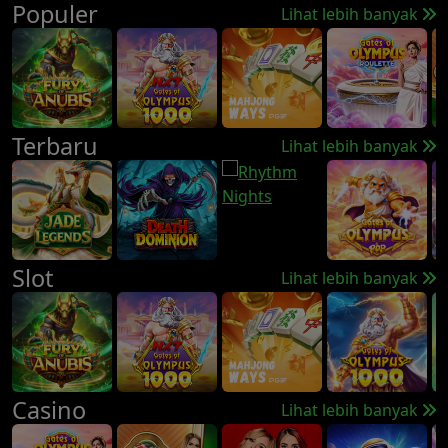
Populer
Lihat lebih banyak
Terbaru
Lihat lebih banyak
Slot
Lihat lebih banyak
Casino
Lihat lebih banyak