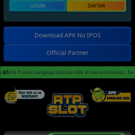
LOGIN
DAFTAR
Download APK No IPOS
Official Partner
mo Lengkap silahkan Klik di menu Promosi , Terima Kasih ^