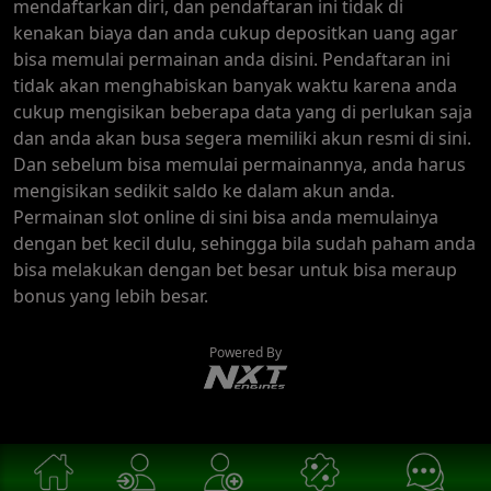
mendaftarkan diri, dan pendaftaran ini tidak di
kenakan biaya dan anda cukup depositkan uang agar
bisa memulai permainan anda disini. Pendaftaran ini
tidak akan menghabiskan banyak waktu karena anda
cukup mengisikan beberapa data yang di perlukan saja
dan anda akan busa segera memiliki akun resmi di sini.
Dan sebelum bisa memulai permainannya, anda harus
mengisikan sedikit saldo ke dalam akun anda.
Permainan slot online di sini bisa anda memulainya
dengan bet kecil dulu, sehingga bila sudah paham anda
bisa melakukan dengan bet besar untuk bisa meraup
bonus yang lebih besar.
Powered By