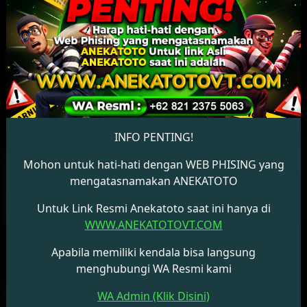
Cara Pembayaran
INFO PENTING!
Mohon untuk hati-hati dengan WEB PHISING yang
mengatasnamakan ANEKATOTO
Untuk Link Resmi Anekatoto saat ini hanya di
WWW.ANEKATOTOVT.COM
Apabila memiliki kendala bisa langsung
menghubungi WA Resmi kami
WA Admin (Klik Disini)