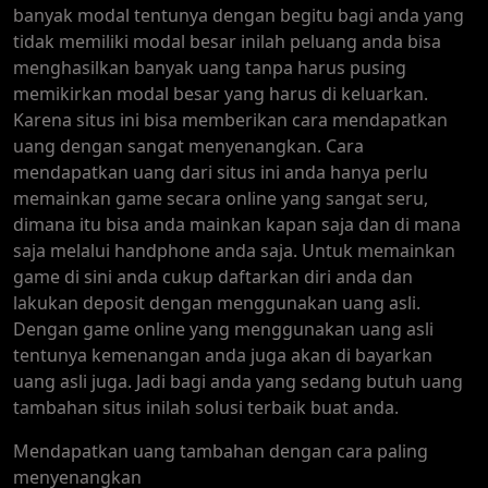
banyak modal tentunya dengan begitu bagi anda yang
tidak memiliki modal besar inilah peluang anda bisa
menghasilkan banyak uang tanpa harus pusing
memikirkan modal besar yang harus di keluarkan.
Karena situs ini bisa memberikan cara mendapatkan
uang dengan sangat menyenangkan. Cara
mendapatkan uang dari situs ini anda hanya perlu
memainkan game secara online yang sangat seru,
dimana itu bisa anda mainkan kapan saja dan di mana
saja melalui handphone anda saja. Untuk memainkan
game di sini anda cukup daftarkan diri anda dan
lakukan deposit dengan menggunakan uang asli.
Dengan game online yang menggunakan uang asli
tentunya kemenangan anda juga akan di bayarkan
uang asli juga. Jadi bagi anda yang sedang butuh uang
tambahan situs inilah solusi terbaik buat anda.
Mendapatkan uang tambahan dengan cara paling
menyenangkan