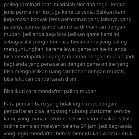
paling di minati saat ini adalah slot dan togel, kedua
jenis permainan itu juga kami tersedia. Bahkan kami
juga masih banyak jenis permainan yang lainnya, yang
pastinya semua game kami bisa di mainkan dengan
mudah. Jadi anda juga bisa jadikan game kami ini
sebagai alat penghibur rasa bosan anda yang paling
menguntungkan, karena lewat game online ini anda
bisa mendapatkan uang tambahan dengan mudah. Jadi
bagi anda yang penasaran dengan game online yang
bisa menghasilkan uang tambahan dengan mudah,
bisa lakukan pendaftaran disini.
Bisa ikuti cara mendaftar paling mudah
Para pemain baru yang tidak ingin ribet dengan
pendaftaran bisa langsung hubungi customer service
kami, yang mana customer service kami ini akan selalu
online dan siap melayani selama 24 jam. Jadi bagi anda
yang ingin mendaftar bebas menentukan waktu untuk