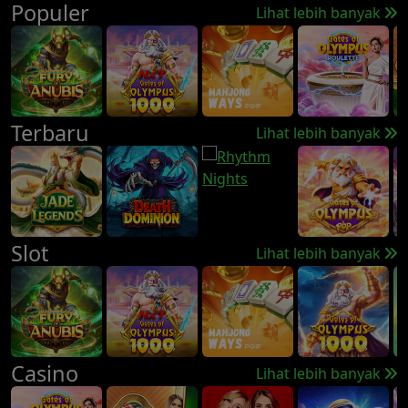
Populer
Lihat lebih banyak
Terbaru
Lihat lebih banyak
Slot
Lihat lebih banyak
Casino
Lihat lebih banyak