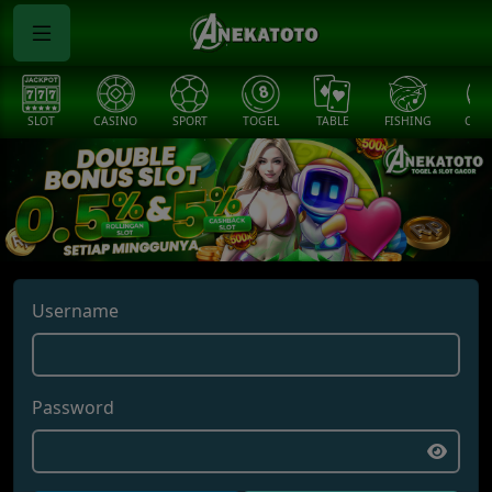
SLOT
CASINO
SPORT
TOGEL
TABLE
FISHING
COCK
Username
Password