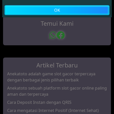
OK
Temui Kami
Artikel Terbaru
Anekatoto adalah game slot gacor terpercaya
dengan berbagai jenis pilihan terbaik
Anekatoto sebuah platform slot gacor online paling
aman dan terpercaya
Cara Deposit Instan dengan QRIS
Cara mengatasi Internet Positif (Internet Sehat)