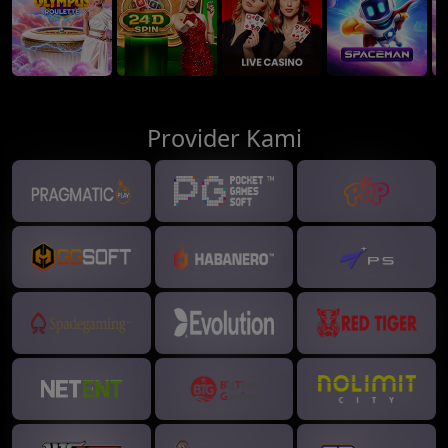
Provider Kami