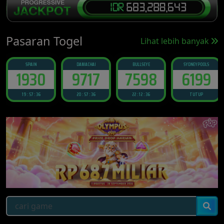
Pasaran Togel
Lihat lebih banyak
DAMACHAI
BULLSEYE
SYDNEYPOOLS
INDIA
9717
7598
6199
3728
20 : 57 : 35
22 : 12 : 35
TUTUP
01 : 27 : 35