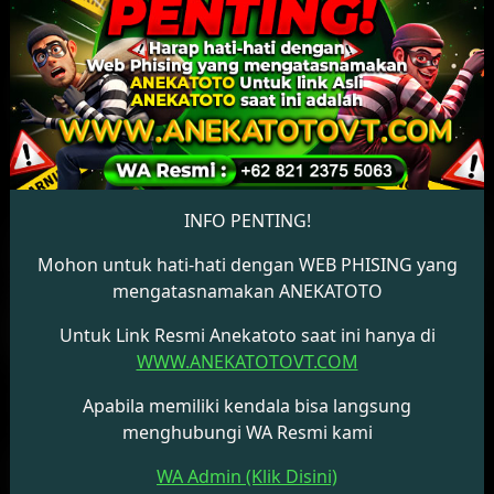
Cara Pembayaran
INFO PENTING!
Mohon untuk hati-hati dengan WEB PHISING yang
mengatasnamakan ANEKATOTO
Untuk Link Resmi Anekatoto saat ini hanya di
WWW.ANEKATOTOVT.COM
Apabila memiliki kendala bisa langsung
menghubungi WA Resmi kami
WA Admin (Klik Disini)