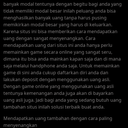
banyak modal tentunya dengan begitu bagi anda yang
tidak memiliki modal besar inilah peluang anda bisa
menghasilkan banyak uang tanpa harus pusing
memikirkan modal besar yang harus di keluarkan.
Karena situs ini bisa memberikan cara mendapatkan
uang dengan sangat menyenangkan. Cara
mendapatkan uang dari situs ini anda hanya perlu
memainkan game secara online yang sangat seru,
dimana itu bisa anda mainkan kapan saja dan di mana
saja melalui handphone anda saja. Untuk memainkan
game di sini anda cukup daftarkan diri anda dan
lakukan deposit dengan menggunakan uang asli.
Dengan game online yang menggunakan uang asli
tentunya kemenangan anda juga akan di bayarkan
uang asli juga. Jadi bagi anda yang sedang butuh uang
tambahan situs inilah solusi terbaik buat anda.
Mendapatkan uang tambahan dengan cara paling
menyenangkan